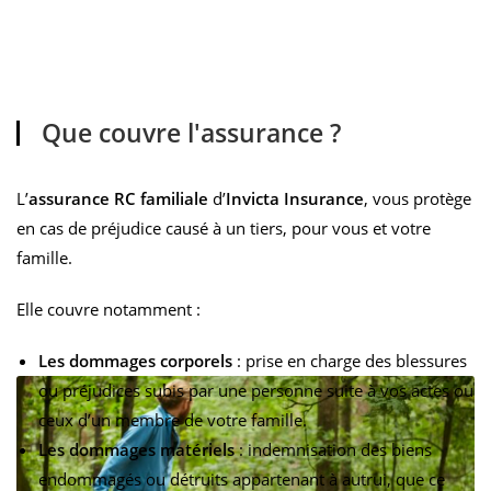
Que couvre l'assurance ?
L’
assurance RC familiale
d’
Invicta Insurance
, vous protège
en cas de préjudice causé à un tiers, pour vous et votre
famille.
Elle couvre notamment :
Les dommages corporels
: prise en charge des blessures
ou préjudices subis par une personne suite à vos actes ou
ceux d’un membre de votre famille.
Les dommages matériels
: indemnisation des biens
endommagés ou détruits appartenant à autrui, que ce