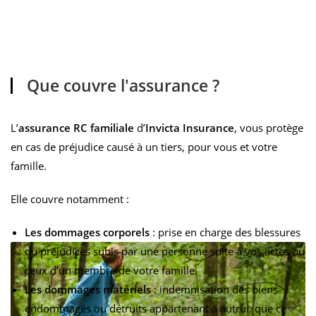
Que couvre l'assurance ?
L’
assurance RC familiale
d’
Invicta Insurance
, vous protège
en cas de préjudice causé à un tiers, pour vous et votre
famille.
Elle couvre notamment :
Les dommages corporels
: prise en charge des blessures
ou préjudices subis par une personne suite à vos actes ou
ceux d’un membre de votre famille.
Les dommages matériels
: indemnisation des biens
endommagés ou détruits appartenant à autrui, que ce