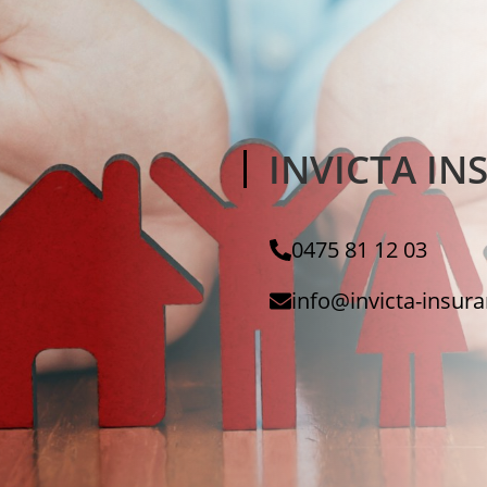
INVICTA I
0475 81 12 03
info@invicta-insur