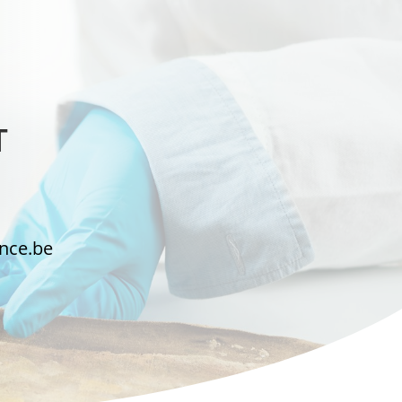
T
ance.be