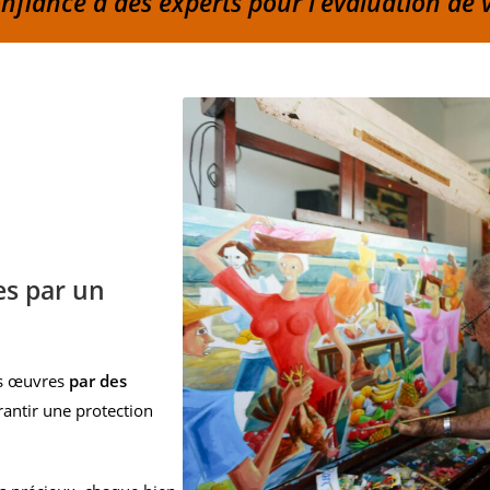
onfiance à des experts pour l'évaluation de 
es par un
os œuvres
par des
rantir une protection