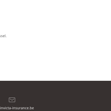
sel.
invicta-insurance.be